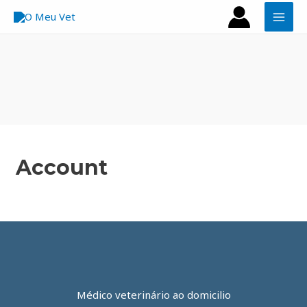
Skip
MAI
to
MEN
content
Account
Médico veterinário ao domicilio