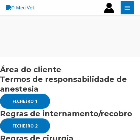
Skip
MAI
to
MEN
content
Área do cliente
Termos de responsabilidade de
anestesia
FICHEIRO 1
Regras de internamento/recobro
FICHEIRO 2
Regras de cirurgia