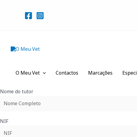
Skip
to
content
O Meu Vet
Contactos
Marcações
Especi
Nome do tutor
NIF