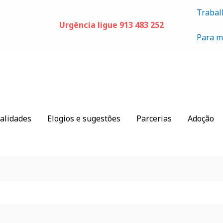
Trabal
Urgência ligue 913 483 252
Para m
alidades
Elogios e sugestões
Parcerias
Adoção