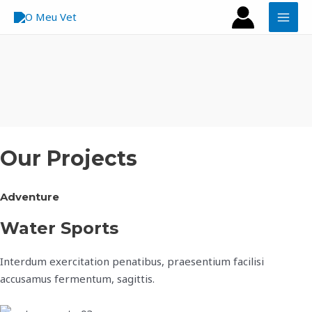
Skip
MAI
to
MEN
content
Our Projects
Adventure
Water Sports
Interdum exercitation penatibus, praesentium facilisi
accusamus fermentum, sagittis.