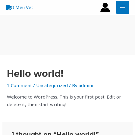
Skip
MAI
to
MEN
content
Hello world!
1 Comment
/
Uncategorized
/ By
admini
Welcome to WordPress. This is your first post. Edit or
delete it, then start writing!
1 thought on “Hello world!”